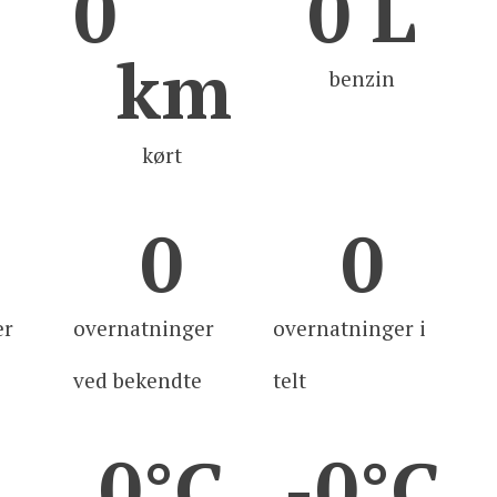
0
0
 L
km
benzin
kørt
0
0
er
overnatninger
overnatninger i
ved bekendte
telt
0
°C
-
0
°C