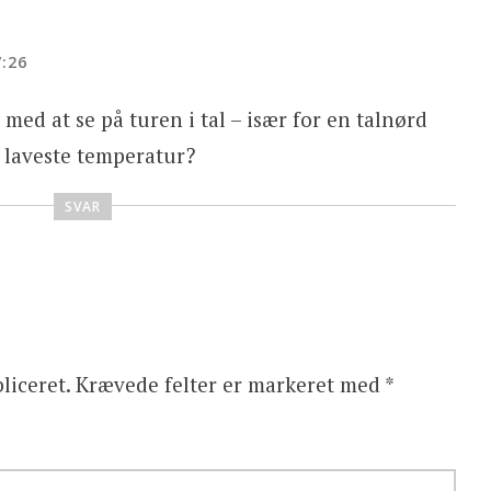
7:26
 med at se på turen i tal – især for en talnørd
 laveste temperatur?
SVAR
liceret.
Krævede felter er markeret med
*