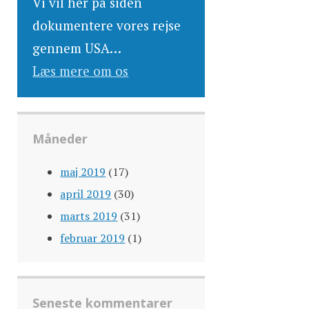
Vi vil her på siden
dokumentere vores rejse
gennem USA…
Læs mere om os
Måneder
maj 2019
(17)
april 2019
(30)
marts 2019
(31)
februar 2019
(1)
Seneste kommentarer