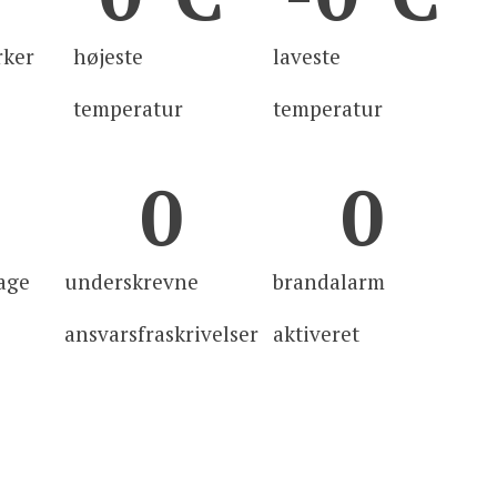
rker
højeste
laveste
temperatur
temperatur
0
0
age
underskrevne
brandalarm
ansvarsfraskrivelser
aktiveret