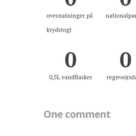
overnatninger på
nationalpa
krydstogt
0
0
0,5L vandflasker
regnvejrsd
One comment