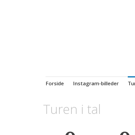
Se Oplev Spis
En episk rejse gennem USA –
Forside
Instagram-billeder
Tur
Turen i tal