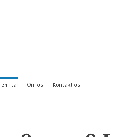
 fortalt af de fire musketerer
en i tal
Om os
Kontakt os