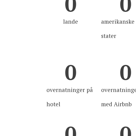
0
0
lande
amerikanske
stater
0
0
overnatninger på
overnatning
hotel
med Airbnb
0
0