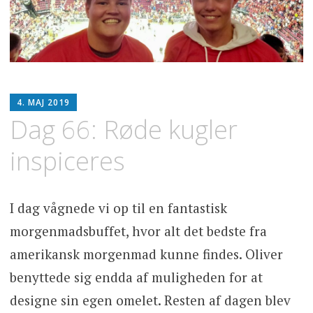
SE
4. MAJ 2019
OPLEV
Dag 66: Røde kugler
SPIS
inspiceres
I dag vågnede vi op til en fantastisk
morgenmadsbuffet, hvor alt det bedste fra
amerikansk morgenmad kunne findes. Oliver
benyttede sig endda af muligheden for at
designe sin egen omelet. Resten af dagen blev