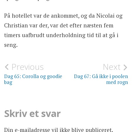
På hotellet var de ankommet, og da Nicolai og
Christian var der, var det efter næsten fem
timers uafbrudt underholdning tid til at gå i
seng.
Indlægsnavigation
Previous
Next
DAGBOG
Dag 65: Corolla og goodie
Dag 67: Gå ikke i poolen
bag
med rogn
Skriv et svar
Din e-mailadresse vil ikke blive publiceret.