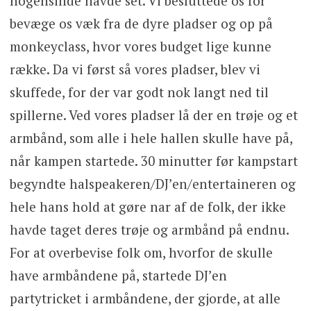
nogensinde havde set. Vi besluttede os for
bevæge os væk fra de dyre pladser og op på
monkeyclass, hvor vores budget lige kunne
række. Da vi først så vores pladser, blev vi
skuffede, for der var godt nok langt ned til
spillerne. Ved vores pladser lå der en trøje og et
armbånd, som alle i hele hallen skulle have på,
når kampen startede. 30 minutter før kampstart
begyndte halspeakeren/DJ’en/entertaineren og
hele hans hold at gøre nar af de folk, der ikke
havde taget deres trøje og armbånd på endnu.
For at overbevise folk om, hvorfor de skulle
have armbåndene på, startede DJ’en
partytricket i armbåndene, der gjorde, at alle