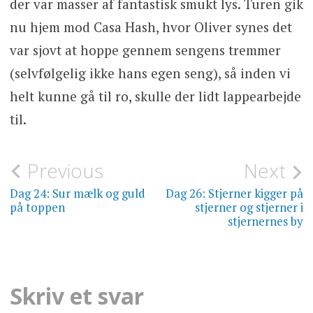
der var masser af fantastisk smukt lys. Turen gik
nu hjem mod Casa Hash, hvor Oliver synes det
var sjovt at hoppe gennem sengens tremmer
(selvfølgelig ikke hans egen seng), så inden vi
helt kunne gå til ro, skulle der lidt lappearbejde
til.
Indlægsnavigation
Previous
Next
DAGBOG
Dag 24: Sur mælk og guld
Dag 26: Stjerner kigger på
på toppen
stjerner og stjerner i
stjernernes by
Skriv et svar