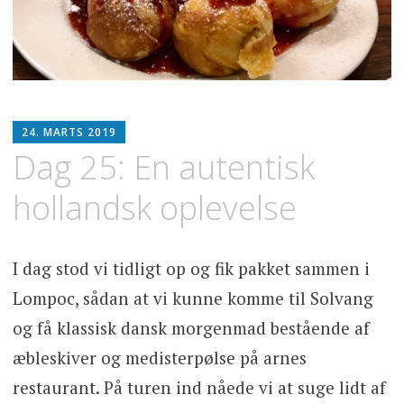
SE
24. MARTS 2019
OPLEV
Dag 25: En autentisk
SPIS
hollandsk oplevelse
I dag stod vi tidligt op og fik pakket sammen i
Lompoc, sådan at vi kunne komme til Solvang
og få klassisk dansk morgenmad bestående af
æbleskiver og medisterpølse på arnes
restaurant. På turen ind nåede vi at suge lidt af