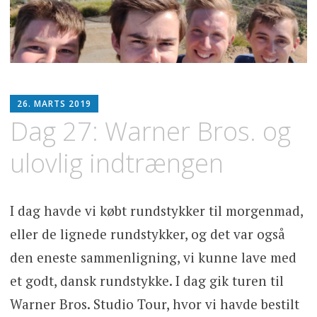
SE
26. MARTS 2019
OPLEV
Dag 27: Warner Bros. og
SPIS
ulovlig indtrængen
I dag havde vi købt rundstykker til morgenmad,
eller de lignede rundstykker, og det var også
den eneste sammenligning, vi kunne lave med
et godt, dansk rundstykke. I dag gik turen til
Warner Bros. Studio Tour, hvor vi havde bestilt