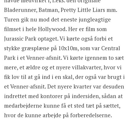
havde medvirket i, f.eks. den originale
Bladerunner, Batman, Pretty Little Liars mm.
Turen gik nu mod det eneste jungleagtige
filmset i hele Hollywood. Her er film som
Jurassic Park optaget. Vi kørte også forbi et
stykke græsplæne på 10x10m, som var Central
Park i et Venner-afsnit. Vi kørte igennem to sæt
mere, et ældre og et nyere villakvarter, hvor vi
fik lov til at gå ind i en skal, der også var brugt i
et Venner-afsnit. Det nyere kvarter var desuden
indrettet med kontorer på indersiden, sådan at
medarbejderne kunne få et sted tæt på sættet,
hvor de kunne arbejde på forberedelserne.