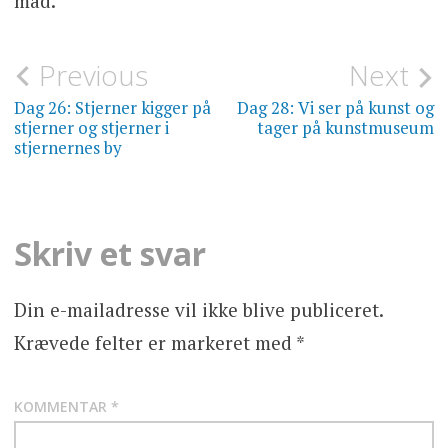
mad.
Indlægsnavigation
Previous
Next
DAGBOG
Dag 26: Stjerner kigger på
Dag 28: Vi ser på kunst og
stjerner og stjerner i
tager på kunstmuseum
stjernernes by
Skriv et svar
Din e-mailadresse vil ikke blive publiceret.
Krævede felter er markeret med
*
KOMMENTAR
*